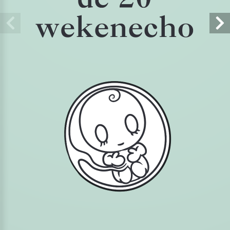
wekenecho
Gratis verzending
Bij 7 of meer gratis artikelen of bij besteding van €150,- of meer
Altijd bereikbaar
Voor vragen en advies, bel naar 026-3619030 of stuur een e-mail
naar info@verloskundigenloket.nl
In samenwerking
met de bekende merken voor zwangerschaps- en babyproducten,