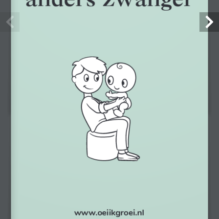
Gratis verzending
Bij 7 of meer gratis artikelen of bij besteding van €150,- of meer
Altijd bereikbaar
Voor vragen en advies, bel naar 026-3619030 of stuur een e-mail
naar info@verloskundigenloket.nl
In samenwerking
www.oeiikgroei.nl
met de bekende merken voor zwangerschaps- en babyproducten,