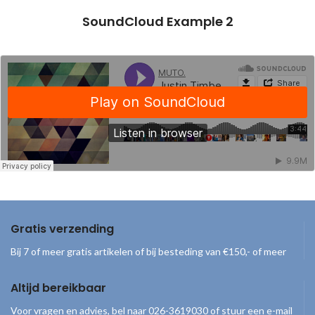
SoundCloud Example 2
Gratis verzending
Bij 7 of meer gratis artikelen of bij besteding van €150,- of meer
Altijd bereikbaar
Voor vragen en advies, bel naar 026-3619030 of stuur een e-mail