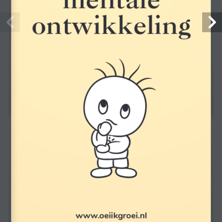
ontwikkeling
Gratis verzending
Bij 7 of meer gratis artikelen of bij besteding van €150,- of meer
Altijd bereikbaar
Voor vragen en advies, bel naar 026-3619030 of stuur een e-mail
naar info@verloskundigenloket.nl
In samenwerking
www.oeiikgroei.nl
met de bekende merken voor zwangerschaps- en babyproducten,