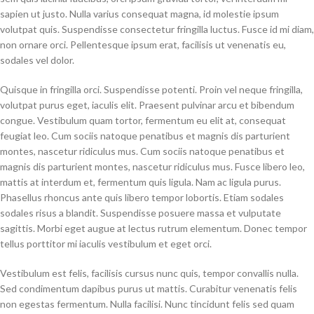
sapien ut justo. Nulla varius consequat magna, id molestie ipsum
volutpat quis. Suspendisse consectetur fringilla luctus. Fusce id mi diam,
non ornare orci. Pellentesque ipsum erat, facilisis ut venenatis eu,
sodales vel dolor.
Quisque in fringilla orci. Suspendisse potenti. Proin vel neque fringilla,
volutpat purus eget, iaculis elit. Praesent pulvinar arcu et bibendum
congue. Vestibulum quam tortor, fermentum eu elit at, consequat
feugiat leo. Cum sociis natoque penatibus et magnis dis parturient
montes, nascetur ridiculus mus. Cum sociis natoque penatibus et
magnis dis parturient montes, nascetur ridiculus mus. Fusce libero leo,
mattis at interdum et, fermentum quis ligula. Nam ac ligula purus.
Phasellus rhoncus ante quis libero tempor lobortis. Etiam sodales
sodales risus a blandit. Suspendisse posuere massa et vulputate
sagittis. Morbi eget augue at lectus rutrum elementum. Donec tempor
tellus porttitor mi iaculis vestibulum et eget orci.
Vestibulum est felis, facilisis cursus nunc quis, tempor convallis nulla.
Sed condimentum dapibus purus ut mattis. Curabitur venenatis felis
non egestas fermentum. Nulla facilisi. Nunc tincidunt felis sed quam