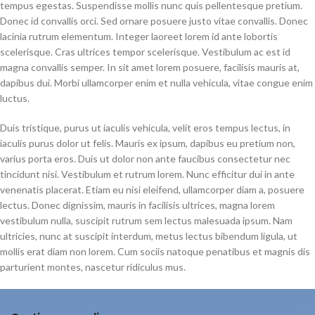
tempus egestas. Suspendisse mollis nunc quis pellentesque pretium.
Donec id convallis orci. Sed ornare posuere justo vitae convallis. Donec
lacinia rutrum elementum. Integer laoreet lorem id ante lobortis
scelerisque. Cras ultrices tempor scelerisque. Vestibulum ac est id
magna convallis semper. In sit amet lorem posuere, facilisis mauris at,
dapibus dui. Morbi ullamcorper enim et nulla vehicula, vitae congue enim
luctus.
Duis tristique, purus ut iaculis vehicula, velit eros tempus lectus, in
iaculis purus dolor ut felis. Mauris ex ipsum, dapibus eu pretium non,
varius porta eros. Duis ut dolor non ante faucibus consectetur nec
tincidunt nisi. Vestibulum et rutrum lorem. Nunc efficitur dui in ante
venenatis placerat. Etiam eu nisi eleifend, ullamcorper diam a, posuere
lectus. Donec dignissim, mauris in facilisis ultrices, magna lorem
vestibulum nulla, suscipit rutrum sem lectus malesuada ipsum. Nam
ultricies, nunc at suscipit interdum, metus lectus bibendum ligula, ut
mollis erat diam non lorem. Cum sociis natoque penatibus et magnis dis
parturient montes, nascetur ridiculus mus.