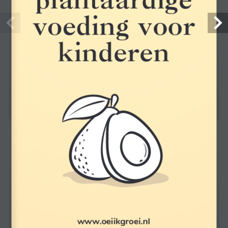
voeding voor 
kinderen
Gratis verzending
Bij 7 of meer gratis artikelen of bij besteding van €150,- of meer
Altijd bereikbaar
Voor vragen en advies, bel naar 026-3619030 of stuur een e-mail
naar info@verloskundigenloket.nl
In samenwerking
www.oeiikgroei.nl
met de bekende merken voor zwangerschaps- en babyproducten,