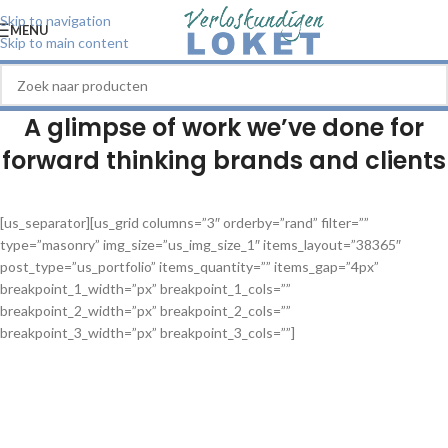
Skip to navigation
MENU
Skip to main content
A glimpse of work we’ve done for
forward thinking brands and clients
[us_separator][us_grid columns=”3″ orderby=”rand” filter=””
type=”masonry” img_size=”us_img_size_1″ items_layout=”38365″
post_type=”us_portfolio” items_quantity=”” items_gap=”4px”
breakpoint_1_width=”px” breakpoint_1_cols=””
breakpoint_2_width=”px” breakpoint_2_cols=””
breakpoint_3_width=”px” breakpoint_3_cols=””]