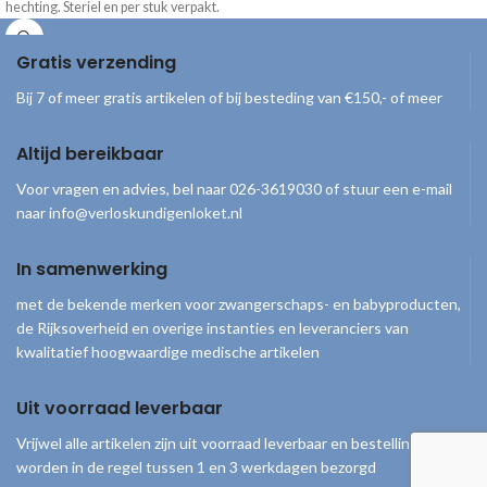
hechting. Steriel en per stuk verpakt.
Gratis verzending
Bij 7 of meer gratis artikelen of bij besteding van €150,- of meer
Altijd bereikbaar
Voor vragen en advies, bel naar 026-3619030 of stuur een e-mail
naar info@verloskundigenloket.nl
In samenwerking
met de bekende merken voor zwangerschaps- en babyproducten,
de Rijksoverheid en overige instanties en leveranciers van
kwalitatief hoogwaardige medische artikelen
Uit voorraad leverbaar
Vrijwel alle artikelen zijn uit voorraad leverbaar en bestellingen
worden in de regel tussen 1 en 3 werkdagen bezorgd
© 2026
Verloskundigenloket
. Alle rechten voorbehouden