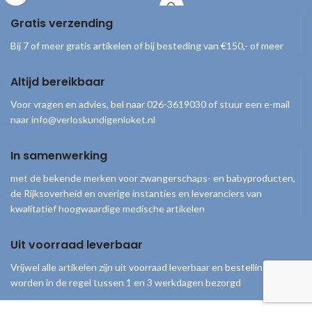
het meten van de hoeveelheid glucose
in het bloed. Nb. Uitsluitend voor
Gratis verzending
gebruik met de
Bayer Contour XT
meter
en Contour Next One
Bij 7 of meer gratis artikelen of bij besteding van €150,- of meer
bloedsuikermeter.
Altijd bereikbaar
Voor vragen en advies, bel naar 026-3619030 of stuur een e-mail
naar info@verloskundigenloket.nl
In samenwerking
met de bekende merken voor zwangerschaps- en babyproducten,
de Rijksoverheid en overige instanties en leveranciers van
kwalitatief hoogwaardige medische artikelen
Uit voorraad leverbaar
Vrijwel alle artikelen zijn uit voorraad leverbaar en bestellingen
worden in de regel tussen 1 en 3 werkdagen bezorgd
© 2026
Verloskundigenloket
. Alle rechten voorbehouden