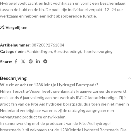
Hydrogel voelt zacht en licht vochtig aan en vormt een beschermlaag
tussen de huid en de bh. De pads zijn individueel verpakt, 12–24 uur
werkzaam en hebben een licht absorberende functie.
Vergelijken
Artikelnummer:
08720892761804
Categorieën:
Aanbiedingen
,
Borst(voeding)
,
Tepelverzorging
Share:
Beschrijving
Wie zit er achter 123Kleintje Hydrogel Borstpads?
Hillien Terpstra-Visser heeft jarenlang als kraamverzorgende gewerkt
en is sinds 6 jaar volledig aan het werk als IBCLC lactatiekundige. Zij is
groot fan van de Rite Aid hydrogel borstpads, dus toen die niet meer in
Nederland verkrijgbaar waren is zij de uitdaging aangegaan een
vervangend product te ontwikkelen.
In samenwerking met de producent van de Rite Aid hydrogel
breastpads is zij gekomen tot de 123Kleintje Hydrogel Borstpads. Die