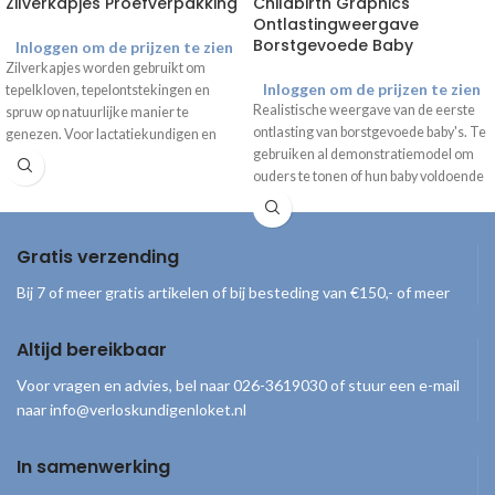
Zilverkapjes Proefverpakking
Childbirth Graphics
Ontlastingweergave
Borstgevoede Baby
Inloggen om de prijzen te zien
Zilverkapjes worden gebruikt om
Inloggen om de prijzen te zien
tepelkloven, tepelontstekingen en
Realistische weergave van de eerste
spruw op natuurlijke manier te
ontlasting van borstgevoede baby's. Te
genezen. Voor lactatiekundigen en
gebruiken al demonstratiemodel om
andere zorgprofessionals heeft
ouders te tonen of hun baby voldoende
Zilverkapjes een proefpakket
voeding binnenkrijgt. Inhoud set
samengesteld met 1x maat S, 1 x maat
4 luiers met ontlasting
M/L en 1x maat XL om cliënten te
Display met uitleg*
kunnen adviseren over maat en
Gratis verzending
*alleen leverbaar met Engelse tekst
gebruik.
Bij 7 of meer gratis artikelen of bij besteding van €150,- of meer
Altijd bereikbaar
Voor vragen en advies, bel naar 026-3619030 of stuur een e-mail
naar info@verloskundigenloket.nl
In samenwerking