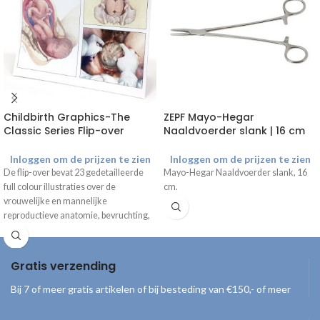
Childbirth Graphics-The
ZEPF Mayo-Hegar
Classic Series Flip-over
Naaldvoerder slank | 16 cm
Inloggen om de prijzen te zien
Inloggen om de prijzen te zien
De flip-over bevat 23 gedetailleerde
Mayo-Hegar Naaldvoerder slank, 16
full colour illustraties over de
cm.
vrouwelijke en mannelijke
reproductieve anatomie, bevruchting,
ontwikkeling van de foetus,
veranderingen tijdens de
zwangerschap, geboorte en
Gratis verzending
verschijningsvormen van de baby. De
onderzijde kan zo worden gevouwen
Bij 7 of meer gratis artikelen of bij besteding van €150,- of meer
dat de flip-over mooi op een bureau of
kast gepresenteerd kan worden.