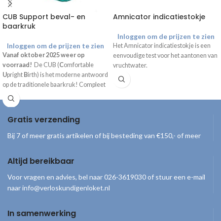
CUB Support beval- en
Amnicator indicatiestokje
baarkruk
Inloggen om de prijzen te zien
Inloggen om de prijzen te zien
Het Amnicator indicatiestokje is een
Vanaf oktober 2025 weer op
eenvoudige test voor het aantonen van
voorraad!
De CUB (
C
omfortable
vruchtwater.
U
pright
B
irth) is het moderne antwoord
op de traditionele baarkruk! Compleet
geleverd inclusief draagtas, handpomp
en gebruiksaanwijzing.
Gratis verzending
Bij 7 of meer gratis artikelen of bij besteding van €150,- of meer
Altijd bereikbaar
Voor vragen en advies, bel naar 026-3619030 of stuur een e-mail
naar info@verloskundigenloket.nl
In samenwerking