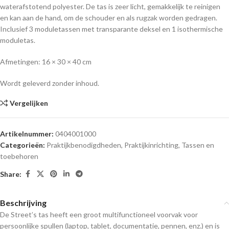
waterafstotend polyester. De tas is zeer licht, gemakkelijk te reinigen
en kan aan de hand, om de schouder en als rugzak worden gedragen.
Inclusief 3 moduletassen met transparante deksel en 1 isothermische
moduletas.
Afmetingen: 16 × 30 × 40 cm
Wordt geleverd zonder inhoud.
Vergelijken
Artikelnummer:
0404001000
Categorieën:
Praktijkbenodigdheden
,
Praktijkinrichting
,
Tassen en
toebehoren
Share:
Beschrijving
De Street’s tas heeft een groot multifunctioneel voorvak voor
persoonlijke spullen (laptop, tablet, documentatie, pennen, enz.) en is