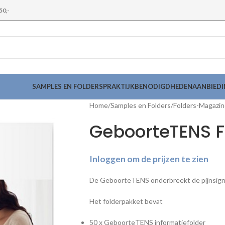
50,-
SAMPLES EN FOLDERS
PRAKTIJKBENODIGDHEDEN
AANBIED
Home
Samples en Folders
Folders-Magazi
GeboorteTENS F
Inloggen om de prijzen te zien
De GeboorteTENS onderbreekt de pijnsignal
Het folderpakket bevat
50 x GeboorteTENS informatiefolder