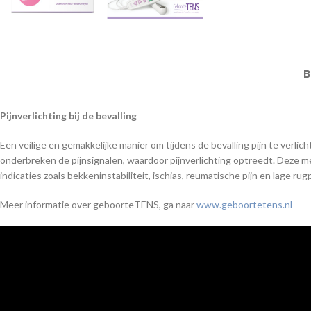
B
Pijnverlichting bij de bevalling
Een veilige en gemakkelijke manier om tijdens de bevalling pijn te verl
onderbreken de pijnsignalen, waardoor pijnverlichting optreedt. Deze meth
indicaties zoals bekkeninstabiliteit, ischias, reumatische pijn en lage
Meer informatie over geboorteTENS, ga naar
www.geboortetens.nl