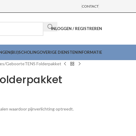
CONTACT
INLOGGEN / REGISTREREN
INGEN
(BIJ)SCHOLING
OVERIGE DIENSTEN
INFORMATIE
nes
GeboorteTENS Folderpakket
olderpakket
en waardoor pijnverlichting optreedt.