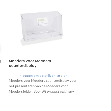
g
Moeders voor Moeders
Cliëntinformati
counterdisplay
brochurereeks
Inloggen om de prijzen te zien
Inloggen o
n
Moeders voor Moeders counterdisplay voor
De 'Alles over....'
het presenteren van de Moeders voor
ontwikkeld in sa
Moedersfolder.
Voor dit product geldt een
groei!. De inhou
jaarlijkse bestellimiet
bepaald en gecon
professie. Per ti
van 25 stuks.