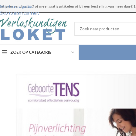
Skip to navigation
ratis verzending bij 7 of meer gratis artikelen of bij een bestelling van meer dan € 1
Skip to main content
ZOEK OP CATEGORIE