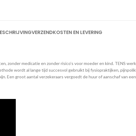
ESCHRIJVING
VERZENDKOSTEN EN LEVERING
ichten, zonder medicatie en zonder risico’s voor moeder en kind. TENS we
ode wordt al lange tijd succesvol gebruikt bij fysiopraktijken, pijnpolikl
 rugpijn. Een groot aantal verzekeraars vergoedt de huur of aanschaf van