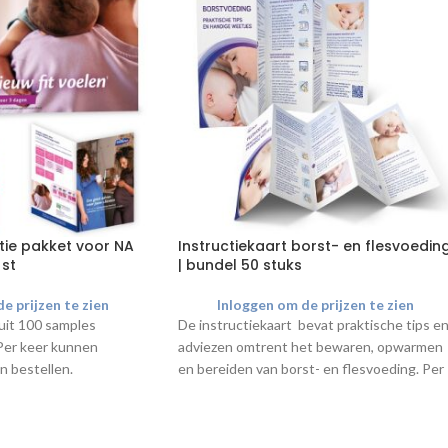
tie pakket voor NA
Instructiekaart borst- en flesvoedin
 st
| bundel 50 stuks
e prijzen te zien
Inloggen om de prijzen te zien
uit 100 samples
De instructiekaart bevat praktische tips e
 Per keer kunnen
adviezen omtrent het bewaren, opwarmen
n bestellen.
en bereiden van borst- en flesvoeding. Per
keer kan je maximaal 4 bundels bestellen.