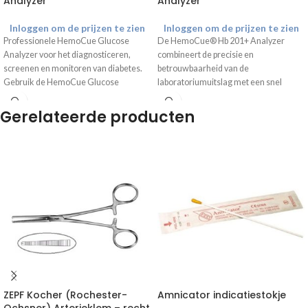
Analyzer
Analyzer
Inloggen om de prijzen te zien
Inloggen om de prijzen te zien
Professionele HemoCue Glucose
De HemoCue® Hb 201+ Analyzer
Analyzer voor het diagnosticeren,
combineert de precisie en
screenen en monitoren van diabetes.
betrouwbaarheid van de
Gebruik de HemoCue Glucose
laboratoriumuitslag met een snel
Analyzer in combinatie met de
resultaat. De Hb analyzer is eenvoudig
Hemocue glucose microcuvetten
.
in gebruik door de handzame
Gerelateerde producten
afmetingen. Gebruik de analyzer in
combinatie met de
Hemocue
microcuvetten
.
ZEPF Kocher (Rochester-
Amnicator indicatiestokje
Ochsner) Arterieklem – recht