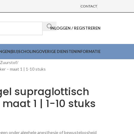
CONTACT
INLOGGEN / REGISTREREN
INGEN
(BIJ)SCHOLING
OVERIGE DIENSTEN
INFORMATIE
Zuurstof
ker – maat 1 | 1-10 stuks
gel supraglottisch
maat 1 | 1-10 stuks
egen onder algehele anesthesie of bewusteloosheid