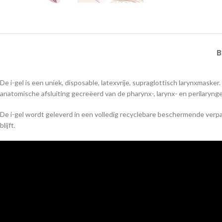
B
De i-gel is een uniek, disposable, latexvrije, supraglottisch larynxmas
anatomische afsluiting gecreëerd van de pharynx-, larynx- en perilaryn
De i-gel wordt geleverd in een volledig recyclebare beschermende verp
blijft.