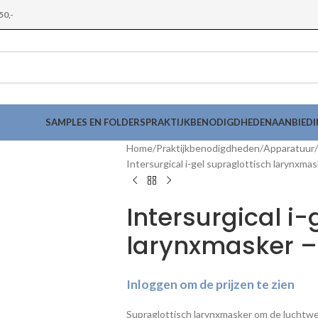
50,-
SAMPLES EN FOLDERS
PRAKTIJKBENODIGDHEDEN
AANBIED
Home
Praktijkbenodigdheden
Apparatuur
Intersurgical i-gel supraglottisch larynxmas
Intersurgical i-
larynxmasker – 
Inloggen om de prijzen te zien
Supraglottisch larynxmasker om de luchtw