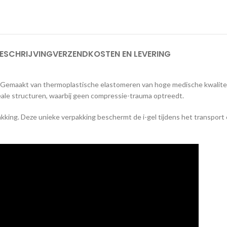
ESCHRIJVING
VERZENDKOSTEN EN LEVERING
ker. Gemaakt van thermoplastische elastomeren van hoge medische kwalite
geale structuren, waarbij geen compressie-trauma optreedt.
akking. Deze unieke verpakking beschermt de i-gel tijdens het transpor