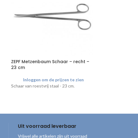
ZEPF Metzenbaum Schaar – recht –
Welch Allyn K
23 cm
Oplaadstatio
Inloggen om de prijzen te zien
Inloggen o
Schaar van roestvrij staal - 23 cm.
Vanaf oktober w
oplaadstation la
Kleenspec 800 ve
volledig op, waa
gebruiken is. De
illuminator
en
sp
Uit voorraad leverbaar
Vrijwel alle artikelen zijn uit voorraad