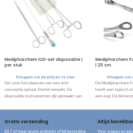
Medipharchem IUD-set disposable |
Medipharchem F
per stuk
| 25 cm
Inloggen om de prijzen te zien
Inloggen om d
Set voor het plaatsen van een anti-
De Medipharchem F
conceptie spiraal. Steriel verpakt. De
heeft een typisch ui
disposable instrumenten zijn gemaakt van
een oog. De binnenz
hoogwaardig
gematteerd
roestvrijstaal en
geribbeld profiel o
bedoeld voor eenmalig gebruik. Met blauwe
kompressen stevig 
markering voor eenvoudige herkenning.
Gemaakt van hoogw
Gratis verzending
Altijd bereikba
onbeperkt te sterili
Bij 7 of meer gratis artikelen of bij besteding
Voor vragen en adv