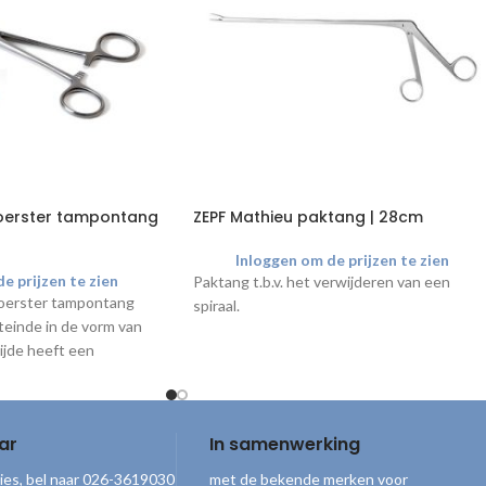
oerster tampontang
ZEPF Mathieu paktang | 28cm
Inloggen om de prijzen te zien
e prijzen te zien
Paktang t.b.v. het verwijderen van een
oerster tampontang
spiraal.
teinde in de vorm van
ijde heeft een
m voorwerpen of
vast te kunnen houden.
aardig RVS en
ar
In samenwerking
seren*.
ies, bel naar 026-3619030
met de bekende merken voor