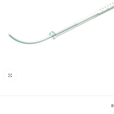
Klik om te vergroten
B