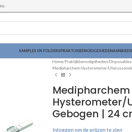
50,-
SAMPLES EN FOLDERS
PRAKTIJKBENODIGDHEDEN
AANBIED
Home
Praktijkbenodigdheden
Disposables
Medipharchem Hysterometer/Uterussonde
Medipharchem
Hysterometer/
Gebogen | 24 
Inloggen om de prijzen te zien