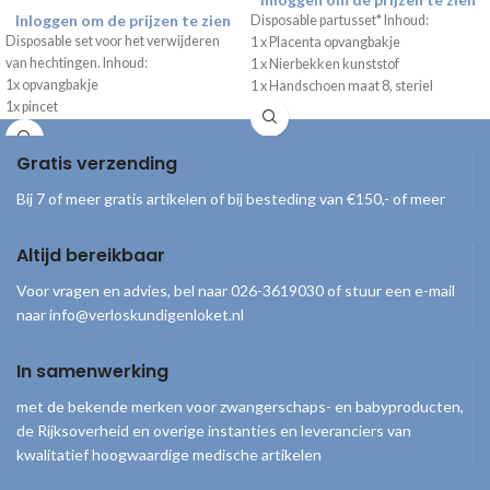
Inloggen om de prijzen te zien
Disposable partusset* Inhoud:
Disposable set voor het verwijderen
1 x Placenta opvangbakje
van hechtingen. Inhoud:
1 x Nierbekken kunststof
1x opvangbakje
1 x Handschoen maat 8, steriel
1x pincet
2 x Splitkompres 10 x 10, steriel
1x onthechtingsmesje
1 x Afdekdoek 75 x 90 cm
1x gaaskompres 10 x 10cm.
1 x Onderlegger 40 x 60 cm
Gratis verzending
Per stuk, steriel verpakt.
2 x Navelklem, steriel
1 x Slijmzuiger baby CH10
Bij 7 of meer gratis artikelen of bij besteding van €150,- of meer
2 x Damesverband
4 x Gaasboldepper, steriel
Altijd bereikbaar
1 x Gaaskompres, steriel 5 x 5 cm
1 x Lister verbandschaar 14 cm
Voor vragen en advies, bel naar 026-3619030 of stuur een e-mail
1 x Jojo gaasdepper
naar info@verloskundigenloket.nl
4 x Veiligheidsspeld
*getoonde afbeelding komt niet
volledig overeen met geleverd
In samenwerking
product
met de bekende merken voor zwangerschaps- en babyproducten,
de Rijksoverheid en overige instanties en leveranciers van
kwalitatief hoogwaardige medische artikelen