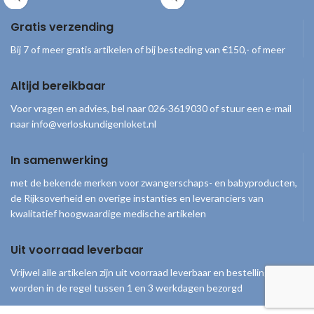
veranderingen tijdens de
en gebruiksaanwijzing.
zwangerschap, geboorte en
Gratis verzending
verschijningsvormen van de baby. De
onderzijde kan zo worden gevouwen
Bij 7 of meer gratis artikelen of bij besteding van €150,- of meer
dat de flip-over mooi op een bureau of
kast gepresenteerd kan worden.
Altijd bereikbaar
Afmeting: 27,9 cm x 21,6 cm. *Alleen
beschikbaar met Engelse tekst
Voor vragen en advies, bel naar 026-3619030 of stuur een e-mail
naar info@verloskundigenloket.nl
In samenwerking
met de bekende merken voor zwangerschaps- en babyproducten,
de Rijksoverheid en overige instanties en leveranciers van
kwalitatief hoogwaardige medische artikelen
Uit voorraad leverbaar
Vrijwel alle artikelen zijn uit voorraad leverbaar en bestellingen
worden in de regel tussen 1 en 3 werkdagen bezorgd
© 2026
Verloskundigenloket
. Alle rechten voorbehouden