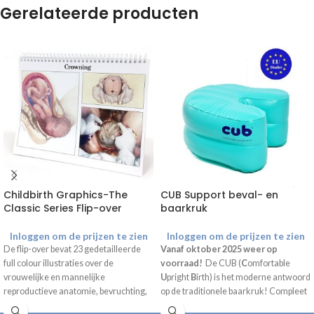
Gerelateerde producten
Childbirth Graphics-The
CUB Support beval- en
Classic Series Flip-over
baarkruk
Inloggen om de prijzen te zien
Inloggen om de prijzen te zien
De flip-over bevat 23 gedetailleerde
Vanaf oktober 2025 weer op
full colour illustraties over de
voorraad!
De CUB (
C
omfortable
vrouwelijke en mannelijke
U
pright
B
irth) is het moderne antwoord
reproductieve anatomie, bevruchting,
op de traditionele baarkruk! Compleet
ontwikkeling van de foetus,
geleverd inclusief draagtas, handpomp