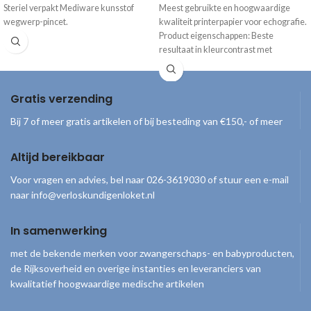
Steriel verpakt Mediware kunsstof
Meest gebruikte en hoogwaardige
wegwerp-pincet.
kwaliteit printerpapier voor echografie.
Product eigenschappen: Beste
resultaat in kleurcontrast met
glanseffect Afmetingen rol: 11 cm
Gratis verzending
Bij 7 of meer gratis artikelen of bij besteding van €150,- of meer
Altijd bereikbaar
Voor vragen en advies, bel naar 026-3619030 of stuur een e-mail
naar info@verloskundigenloket.nl
In samenwerking
met de bekende merken voor zwangerschaps- en babyproducten,
de Rijksoverheid en overige instanties en leveranciers van
kwalitatief hoogwaardige medische artikelen