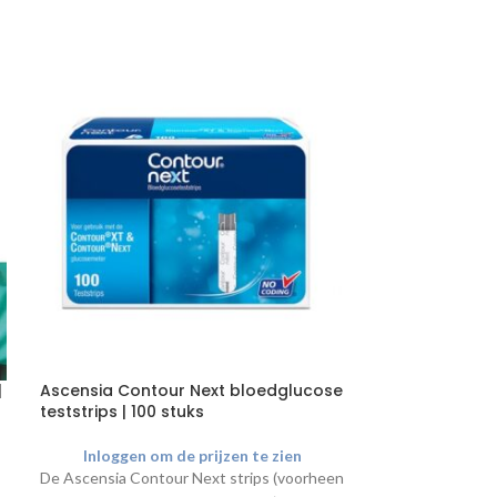
|
Ascensia Contour Next bloedglucose
Sony Printerpa
teststrips | 100 stuks
Glossy
Inloggen om de prijzen te zien
Inloggen o
De Ascensia Contour Next strips (voorheen
Meest gebruikte 