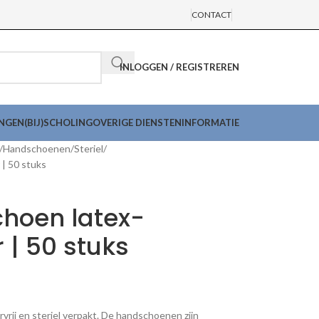
CONTACT
INLOGGEN / REGISTREREN
INGEN
(BIJ)SCHOLING
OVERIGE DIENSTEN
INFORMATIE
Handschoenen
Steriel
 | 50 stuks
choen latex-
 | 50 stuks
vrij en steriel verpakt. De handschoenen zijn