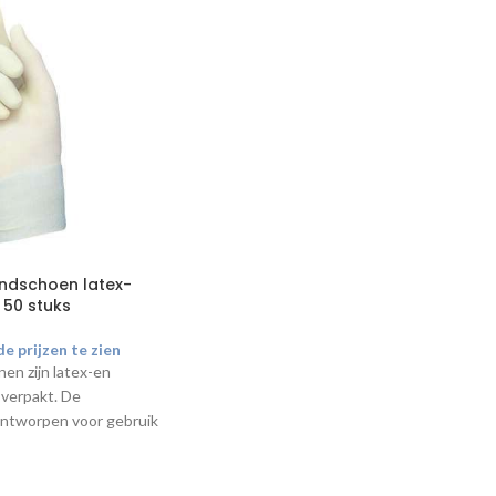
andschoen latex-
 50 stuks
e prijzen te zien
en zijn latex-en
 verpakt. De
ontworpen voor gebruik
aarbij tastgevoeligheid
t geniet.