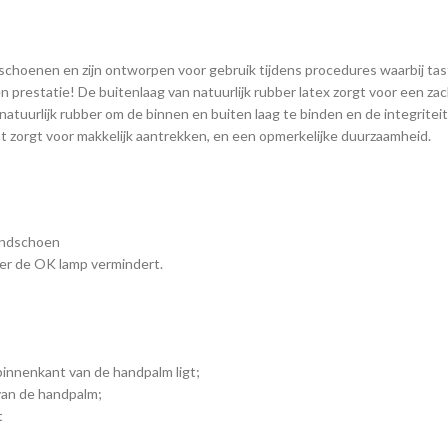
choenen en zijn ontworpen voor gebruik tijdens procedures waarbij tast
prestatie! De buitenlaag van natuurlijk rubber latex zorgt voor een zac
 natuurlijk rubber om de binnen en buiten laag te binden en de integrit
dat zorgt voor makkelijk aantrekken, en een opmerkelijke duurzaamheid.
andschoen
der de OK lamp vermindert.
binnenkant van de handpalm ligt;
 van de handpalm;
t