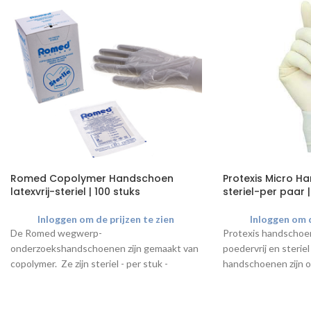
Romed Copolymer Handschoen
Protexis Micro H
latexvrij-steriel | 100 stuks
steriel-per paar |
Inloggen om de prijzen te zien
Inloggen om d
De Romed wegwerp-
Protexis handschoen
onderzoekshandschoenen zijn gemaakt van
poedervrij en steriel
copolymer. Ze zijn steriel - per stuk -
handschoenen zijn 
verpakt en bevatten geen latex.
tijdens procedures w
Verkrijgbaar in 3 verschillende maten
de hoogste prioritei