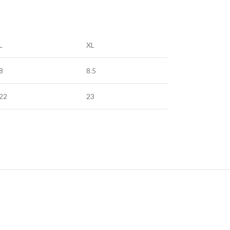
L
XL
8
8.5
22
23