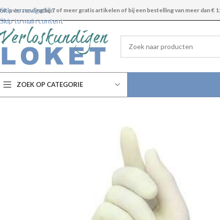
Skip to navigation
ratis verzending bij 7 of meer gratis artikelen of bij een bestelling van meer dan € 1
Skip to main content
ZOEK OP CATEGORIE