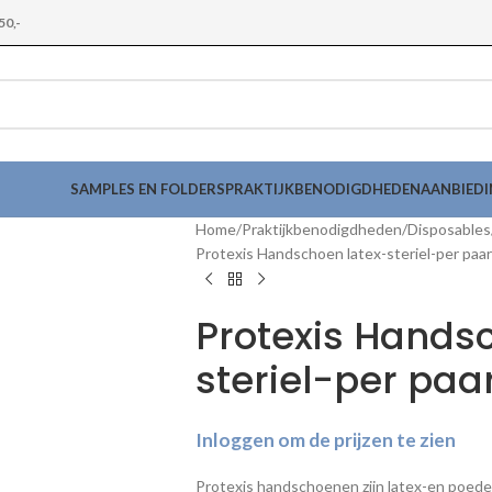
50,-
SAMPLES EN FOLDERS
PRAKTIJKBENODIGDHEDEN
AANBIED
Home
Praktijkbenodigdheden
Disposables
Protexis Handschoen latex-steriel-per paar
Protexis Hands
steriel-per paar
Inloggen om de prijzen te zien
Protexis handschoenen zijn latex-en poeder