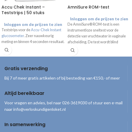
Accu Chek Instant –
AmniSure ROM-test
Teststrips | 50 stuks
Inloggen om de prijzen te zien
Inloggen om de prijzen te zien
De AmniSure® ROM-test is een
Teststrips voor de
Accu-Chek Instant
instrumentloze sneltest voor de
glucosemeter
. Zeer nauwkeurig
detectie van vruchtwater in vaginale
meting en binnen 4 seconden resultaat.
afscheiding. De test wordt blind
vaginaal afgenomen en geeft binnen 5
minuten een 99% betrouwbare uitslag.
Gratis verzending
Bij 7 of meer gratis artikelen of bij besteding van €150,- of meer
Altijd bereikbaar
Voor vragen en advies, bel naar 026-3619030 of stuur een e-mail
naar info@verloskundigenloket.nl
In samenwerking