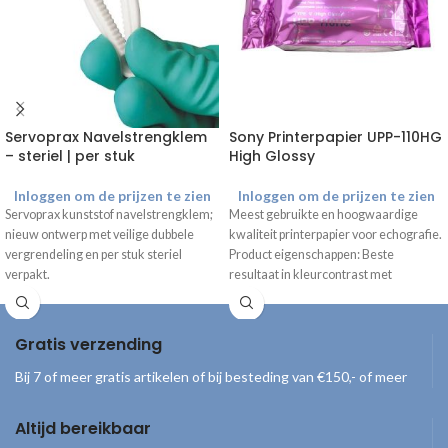
Servoprax Navelstrengklem
Sony Printerpapier UPP-110HG
– steriel | per stuk
High Glossy
Inloggen om de prijzen te zien
Inloggen om de prijzen te zien
Servoprax kunststof navelstrengklem;
Meest gebruikte en hoogwaardige
nieuw ontwerp met veilige dubbele
kwaliteit printerpapier voor echografie.
vergrendeling en per stuk steriel
Product eigenschappen: Beste
verpakt.
resultaat in kleurcontrast met
glanseffect Afmetingen rol: 11 cm
Gratis verzending
Bij 7 of meer gratis artikelen of bij besteding van €150,- of meer
Altijd bereikbaar