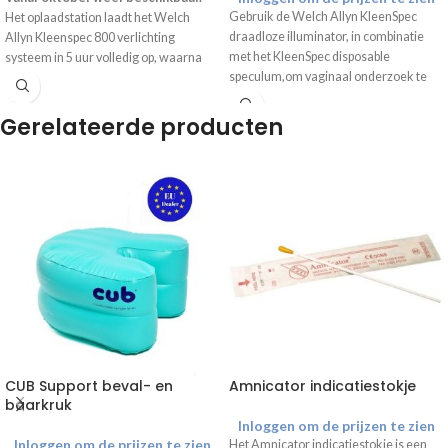
Gebruik de Welch Allyn KleenSpec
Het oplaadstation laadt het Welch
draadloze illuminator, in combinatie
Allyn Kleenspec 800 verlichting
met het KleenSpec disposable
systeem in 5 uur volledig op, waarna
speculum,om vaginaal onderzoek te
deze 80 minuten te gebruiken is. De
vergemakkelijken. Bijbehorend
bijbehorende draadloze
illuminator
en
oplaadstation
en specula zijn apart
specula
zijn apart verkrijgbaar.
Gerelateerde producten
verkrijgbaar.
CUB Support beval- en
Amnicator indicatiestokje
baarkruk
Inloggen om de prijzen te zien
Inloggen om de prijzen te zien
Het Amnicator indicatiestokje is een