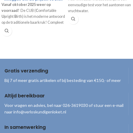
Vanaf oktober 2025 weer op
eenvoudige test voor het aantonen van
voorraad!
De CUB (
C
omfortable
vruchtwater.
U
pright
B
irth) is het moderne antwoord
op de traditionele baarkruk! Compleet
geleverd inclusief draagtas, handpomp
en gebruiksaanwijzing.
Gratis verzending
Bij 7 of meer gratis artikelen of bij besteding van €150,- of meer
Altijd bereikbaar
Voor vragen en advies, bel naar 026-3619030 of stuur een e-mail
naar info@verloskundigenloket.nl
In samenwerking