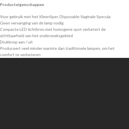
Producteigenschappen
Voor gebruik met het KleenSpec Disposable Vaginale Specula
Geen vervanging van de lamp nodig
Compacte LED-lichtbron met homogene spot verbetert de
zichtbaarheid van het onderzoeksgebied
Drukknop aan / uit
Produceert veel minder warmte dan traditionele lampen, om het
comfort te verbeteren