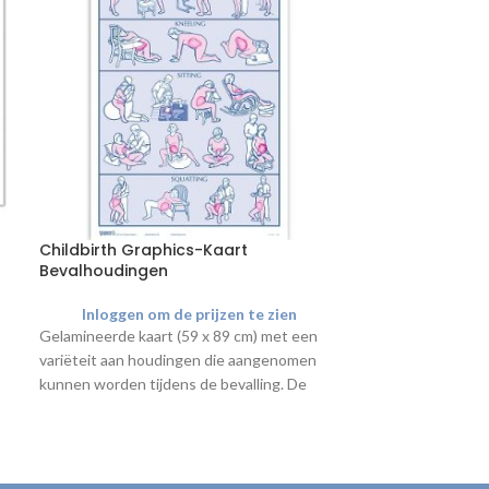
Childbirth Graphics-Kaart
Childbirth Gra
Bevalhoudingen
baby en bekken
Inloggen om de prijzen te zien
Inloggen o
Gelamineerde kaart (59 x 89 cm) met een
Gebruik de vierde
variëteit aan houdingen die aangenomen
Graphics om aan
kunnen worden tijdens de bevalling. De
studenten uit te
houdingen worden zowel zelfstandig
tijdens de bevall
uitgevoerd als met ondersteuning van
van hoogwaardige
anderen. Alleen leverbaar met Engelse
en op ware groo
tekst.