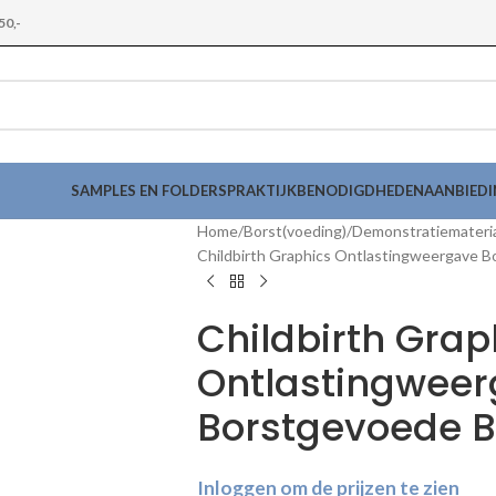
50,-
SAMPLES EN FOLDERS
PRAKTIJKBENODIGDHEDEN
AANBIED
Home
Borst(voeding)
Demonstratiemateri
Childbirth Graphics Ontlastingweergave 
Childbirth Grap
Ontlastingwee
Borstgevoede 
Inloggen om de prijzen te zien