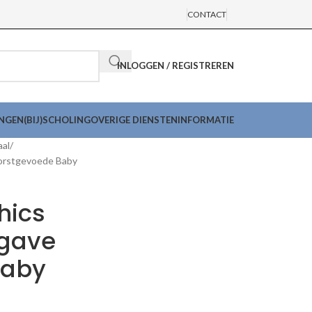
CONTACT
INLOGGEN / REGISTREREN
INGEN
(BIJ)SCHOLING
OVERIGE DIENSTEN
INFORMATIE
aal
Borstgevoede Baby
hics
rgave
Baby