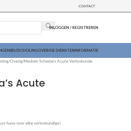
CONTACT
INLOGGEN / REGISTREREN
INGEN
(BIJ)SCHOLING
OVERIGE DIENSTEN
INFORMATIE
hting
Overig
Medsim Schema’s Acute Verloskunde
’s Acute
st-have voor elke verloskundige!