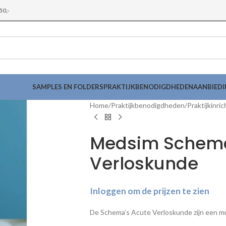
50,-
SAMPLES EN FOLDERS
PRAKTIJKBENODIGDHEDEN
AANBIED
Home
Praktijkbenodigdheden
Praktijkinric
Medsim Schema
Verloskunde
Inloggen om de prijzen te zien
De Schema’s Acute Verloskunde zijn een mu