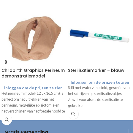
Childbirth Graphics Perineum
Sterilisatiemarker – blauw
demonstratiemodel
Inloggen om de prijzen te zien
Inloggen om de prijzen te zien
Stift met watervaste inkt, geschikt voor
Het perineum model (12,5x 16,5 cm) is
het schrijven op sterilisatiezakjes.
perfect om het uitrekken van het
Zowel voor als na de sterilisatie te
perineum, mogelijke episiotomie en
gebruiken.
het verschijnen van het foetale hoofd te
demonstreren.
Gratis verzending