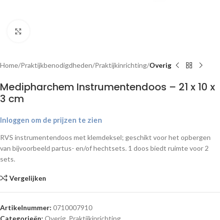
Klik om te vergroten
Home
Praktijkbenodigdheden
Praktijkinrichting
Overig
Medipharchem Instrumentendoos – 21 x 10 x
3 cm
Inloggen om de prijzen te zien
RVS instrumentendoos met klemdeksel; geschikt voor het opbergen
van bijvoorbeeld partus- en/of hechtsets. 1 doos biedt ruimte voor 2
sets.
Vergelijken
Artikelnummer:
0710007910
Categorieën:
Overig
,
Praktijkinrichting