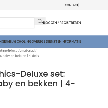
CONTACT
INLOGGEN / REGISTREREN
INGEN
(BIJ)SCHOLING
OVERIGE DIENSTEN
INFORMATIE
hting
Educatiemateriaal
, baby en bekken | 4-delig
hics-Deluxe set:
by en bekken | 4-