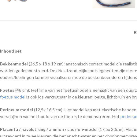
B
Inhoud set
Bekkenmodel
(26,5 x 18 x 19 cm): anatomisch correct model die
realis
worden gedemonstreerd. De drie afzonderlijke botsegmenten zijn met e
ouders/leerlingen kunnen visualiseren hoe de bekkenbeenderen tijdens 
Foetus
(48 cm): Het lijfje van het foetusmodel is gemaakt van een duurz
foetus model
is ook los verkrijgbaar in de kleuren: beige, lichtbruin en br
Perineum model
(12,5x 16,5 cm): Het model kan met elastische banden
verschijnen van het hoofd van de foetus te demonstreren. Het
perineu
Placenta / navelstreng / amnion / chorion-model
(17,5x 20c m): Het m
uitgevoerd in twee kleuren die het vruchtwater en het chorionmembraa