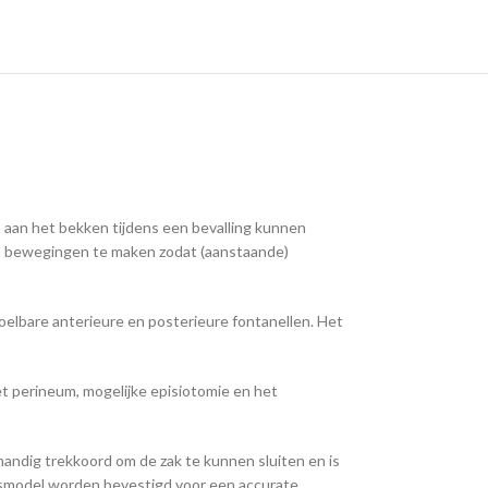
aan het bekken tijdens een bevalling kunnen
en bewegingen te maken zodat (aanstaande)
voelbare anterieure en posterieure fontanellen. Het
t perineum, mogelijke episiotomie en het
 handig trekkoord om de zak te kunnen sluiten en is
tusmodel worden bevestigd voor een accurate