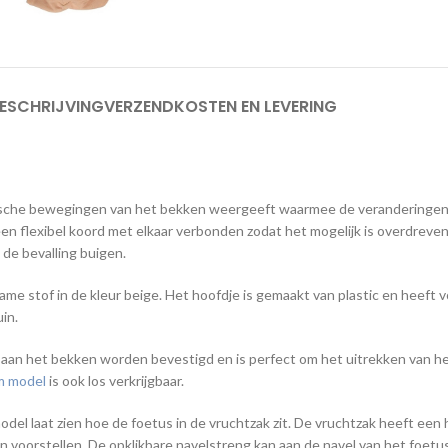
ESCHRIJVING
VERZENDKOSTEN EN LEVERING
tische bewegingen van het bekken weergeeft waarmee de veranderingen 
en flexibel koord met elkaar verbonden zodat het mogelijk is overdrev
de bevalling buigen.
ame stof in de kleur beige. Het hoofdje is gemaakt van plastic en heeft 
uin.
 aan het bekken worden bevestigd en is perfect om het uitrekken van he
m model
is ook los verkrijgbaar.
odel laat zien hoe de foetus in de vruchtzak zit. De vruchtzak heeft een
n voorstellen. De opklikbare navelstreng kan aan de navel van het foe