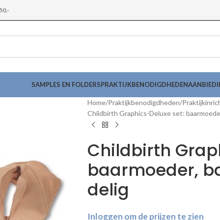
50,-
SAMPLES EN FOLDERS
PRAKTIJKBENODIGDHEDEN
AANBIED
Home
Praktijkbenodigdheden
Praktijkinric
Childbirth Graphics-Deluxe set: baarmoeder
Childbirth Grap
baarmoeder, ba
delig
Inloggen om de prijzen te zien