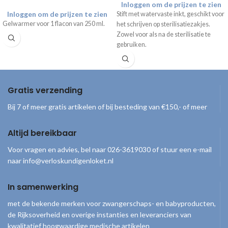
Inloggen om de prijzen te zien
Inloggen om de prijzen te zien
Stift met watervaste inkt, geschikt voor
Gelwarmer voor 1 flacon van 250 ml.
het schrijven op sterilisatiezakjes.
Zowel voor als na de sterilisatie te
gebruiken.
Gratis verzending
Bij 7 of meer gratis artikelen of bij besteding van €150,- of meer
Altijd bereikbaar
Voor vragen en advies, bel naar 026-3619030 of stuur een e-mail
naar info@verloskundigenloket.nl
In samenwerking
met de bekende merken voor zwangerschaps- en babyproducten,
de Rijksoverheid en overige instanties en leveranciers van
kwalitatief hoogwaardige medische artikelen