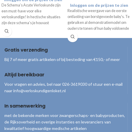
Inloggen om de prijzen te zien
De Schema’s Acute Verloskunde zijn
Realistische weergave van de eerste
een must-have voor elke
ontlasting van borstgevoede baby's. Te
verloskundige!
In hectische situaties
gebruiken al demonstratiemodel om
zijn deze schema’s je houvast
ouders te tonen of hun baby voldoende
waardoor er geen enkele stap wordt
voeding binnenkrijgt. Inhoud set
overslagen om de complicatie te
4 luiers met ontlasting
behandelen.
De schema’s zijn op
Display met uitleg*
gedrukt op dik, druppelbestendig papier
Gratis verzending
*alleen leverbaar met Engelse tekst
in een handzaam A5 formaat.
Bij 7 of meer gratis artikelen of bij besteding van €150,- of meer
Altijd bereikbaar
Voor vragen en advies, bel naar 026-3619030 of stuur een e-mail
naar info@verloskundigenloket.nl
In samenwerking
met de bekende merken voor zwangerschaps- en babyproducten,
de Rijksoverheid en overige instanties en leveranciers van
kwalitatief hoogwaardige medische artikelen