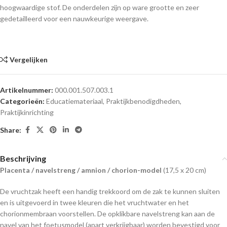
hoogwaardige stof. De onderdelen zijn op ware grootte en zeer
gedetailleerd voor een nauwkeurige weergave.
Vergelijken
Artikelnummer:
000.001.507.003.1
Categorieën:
Educatiemateriaal
,
Praktijkbenodigdheden
,
Praktijkinrichting
Share:
Beschrijving
Placenta / navelstreng / amnion / chorion-model
(17,5 x 20 cm)
De vruchtzak heeft een handig trekkoord om de zak te kunnen sluiten
en is uitgevoerd in twee kleuren die het vruchtwater en het
chorionmembraan voorstellen. De opklikbare navelstreng kan aan de
navel van het foetusmodel (apart verkrijgbaar) worden bevestigd voor