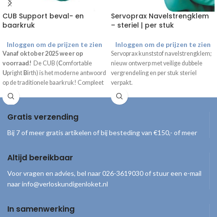
CUB Support beval- en
Servoprax Navelstrengklem
baarkruk
– steriel | per stuk
Inloggen om de prijzen te zien
Inloggen om de prijzen te zien
Vanaf oktober 2025 weer op
Servoprax kunststof navelstrengklem;
voorraad!
De CUB (
C
omfortable
nieuw ontwerp met veilige dubbele
U
pright
B
irth) is het moderne antwoord
vergrendeling en per stuk steriel
op de traditionele baarkruk! Compleet
verpakt.
geleverd inclusief draagtas, handpomp
en gebruiksaanwijzing.
Gratis verzending
Bij 7 of meer gratis artikelen of bij besteding van €150,- of meer
Altijd bereikbaar
Voor vragen en advies, bel naar 026-3619030 of stuur een e-mail
naar info@verloskundigenloket.nl
In samenwerking