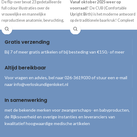
De flip-over bevat 23 gedetailleerde
Vanaf oktober 2025 weer op
full colour illustraties over de
voorraad!
De CUB (
C
omfortable
vrouwelijke en mannelijke
U
pright
B
irth) is het moderne antwoord
reproductieve anatomie, bevruchting,
op de traditionele baarkruk! Compleet
ontwikkeling van de foetus,
geleverd inclusief draagtas, handpomp
veranderingen tijdens de
en gebruiksaanwijzing.
zwangerschap, geboorte en
Gratis verzending
verschijningsvormen van de baby. De
onderzijde kan zo worden gevouwen
Bij 7 of meer gratis artikelen of bij besteding van €150,- of meer
dat de flip-over mooi op een bureau of
kast gepresenteerd kan worden.
Altijd bereikbaar
Afmeting: 27,9 cm x 21,6 cm. *Alleen
beschikbaar met Engelse tekst
Voor vragen en advies, bel naar 026-3619030 of stuur een e-mail
naar info@verloskundigenloket.nl
In samenwerking
met de bekende merken voor zwangerschaps- en babyproducten,
de Rijksoverheid en overige instanties en leveranciers van
kwalitatief hoogwaardige medische artikelen