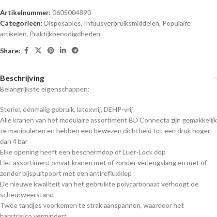
Artikelnummer:
0605004890
Categorieën:
Disposables
,
Infuusverbruiksmiddelen
,
Populaire
artikelen
,
Praktijkbenodigdheden
Share:
Beschrijving
Belangrijkste eigenschappen:
Steriel, éénmalig gebruik, latexvrij, DEHP-vrij
Alle kranen van het modulaire assortiment BD Connecta zijn gemakkelijk
te manipuleren en hebben een bewezen dichtheid tot een druk hoger
dan 4 bar
Elke opening heeft een beschermdop of Luer-Lock dop
Het assortiment omvat kranen met of zonder verlengslang en met of
zonder bijspuitpoort met een antirefluxklep
De nieuwe kwaliteit van het gebruikte polycarbonaat verhoogt de
scheurweerstand
Twee tandjes voorkomen te strak aanspannen, waardoor het
barstrisico vermindert.