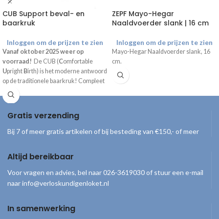
CUB Support beval- en
ZEPF Mayo-Hegar
baarkruk
Naaldvoerder slank | 16 cm
Inloggen om de prijzen te zien
Inloggen om de prijzen te zien
Vanaf oktober 2025 weer op
Mayo-Hegar Naaldvoerder slank, 16
voorraad!
De CUB (
C
omfortable
cm.
U
pright
B
irth) is het moderne antwoord
op de traditionele baarkruk! Compleet
geleverd inclusief draagtas, handpomp
en gebruiksaanwijzing.
Gratis verzending
Bij 7 of meer gratis artikelen of bij besteding van €150,- of meer
Altijd bereikbaar
Voor vragen en advies, bel naar 026-3619030 of stuur een e-mail
naar info@verloskundigenloket.nl
In samenwerking