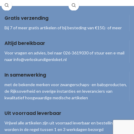
geleverd inclusief draagtas, handpomp
containers Leegt zonder residu
en gebruiksaanwijzing.
Bacterieel goed afgesloten Handige
Gratis verzending
Bij 7 of meer gratis artikelen of bij besteding van €150,- of meer
Altijd bereikbaar
Voor vragen en advies, bel naar 026-3619030 of stuur een e-mail
naar info@verloskundigenloket.nl
In samenwerking
met de bekende merken voor zwangerschaps- en babyproducten,
de Rijksoverheid en overige instanties en leveranciers van
kwalitatief hoogwaardige medische artikelen
Uit voorraad leverbaar
Vrijwel alle artikelen zijn uit voorraad leverbaar en bestellingen
worden in de regel tussen 1 en 3 werkdagen bezorgd
© 2026
Verloskundigenloket
. Alle rechten voorbehouden