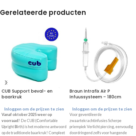
Gerelateerde producten
CUB Support beval- en
Braun Intrafix Air P
baarkruk
Infuussysteem – 180cm
Inloggen om de prijzen te zien
Inloggen om de prijzen te zien
Vanaf oktober 2025 weer op
Voor geventileerde
voorraad!
De CUB (
C
omfortable
zwaartekrachtinfusies Scherpe
U
pright
B
irth) is het moderne antwoord
priempiek Verlicht piercing, eenvoudig
op de traditionele baarkruk! Compleet
doordringend zelfs voor hangende