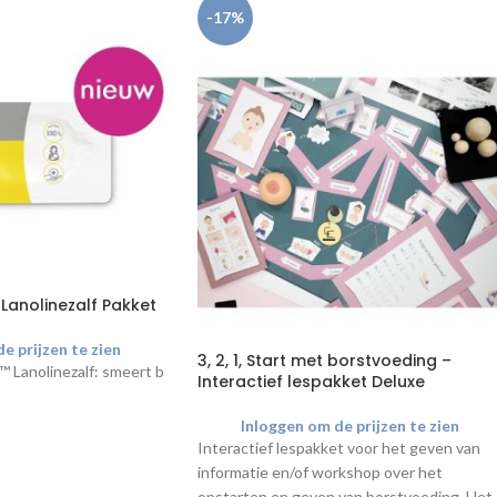
-17%
Lanolinezalf Pakket
e prijzen te zien
3, 2, 1, Start met borstvoeding –
 Lanolinezalf: smeert beter, werkt langer
.
Interactief lespakket Deluxe
Inloggen om de prijzen te zien
Interactief lespakket voor het geven van
ximaal 5 pakketten
informatie en/of workshop over het
opstarten en geven van borstvoeding. Het