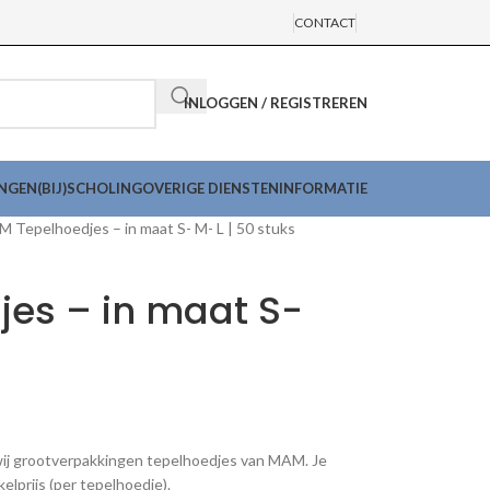
CONTACT
INLOGGEN / REGISTREREN
INGEN
(BIJ)SCHOLING
OVERIGE DIENSTEN
INFORMATIE
 Tepelhoedjes – in maat S- M- L | 50 stuks
es – in maat S-
wij grootverpakkingen tepelhoedjes van MAM. Je
lprijs (per tepelhoedje).