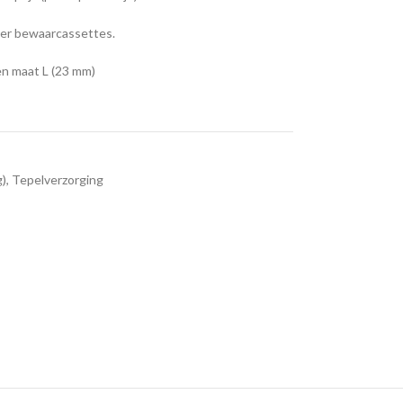
er bewaarcassettes.
en maat L (23 mm)
g)
,
Tepelverzorging