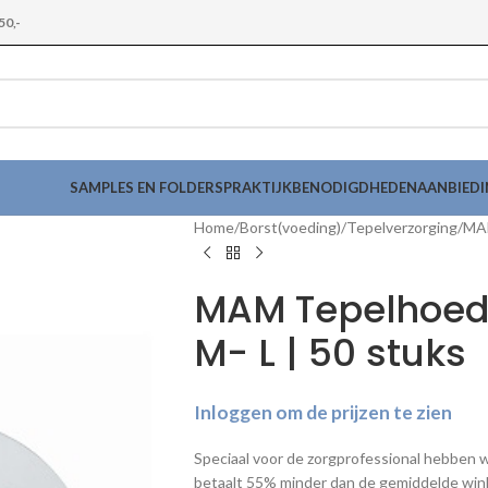
50,-
SAMPLES EN FOLDERS
PRAKTIJKBENODIGDHEDEN
AANBIED
Home
Borst(voeding)
Tepelverzorging
MAM
MAM Tepelhoedj
M- L | 50 stuks
Inloggen om de prijzen te zien
Speciaal voor de zorgprofessional hebben 
betaalt 55% minder dan de gemiddelde winke