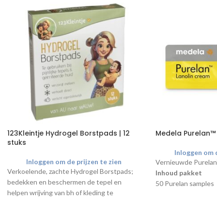
123Kleintje Hydrogel Borstpads | 12
Medela Purelan™ 
stuks
Inloggen om d
Inloggen om de prijzen te zien
Vernieuwde Purelan™
Verkoelende, zachte Hydrogel Borstpads;
Inhoud pakket
bedekken en beschermen de tepel en
50 Purelan samples
helpen wrijving van bh of kleding te
1 Brochure
verminderen. Hydrogel voelt zacht en licht
Je kunt per keer ma
vochtig aan en vormt een beschermlaag
bestellen.