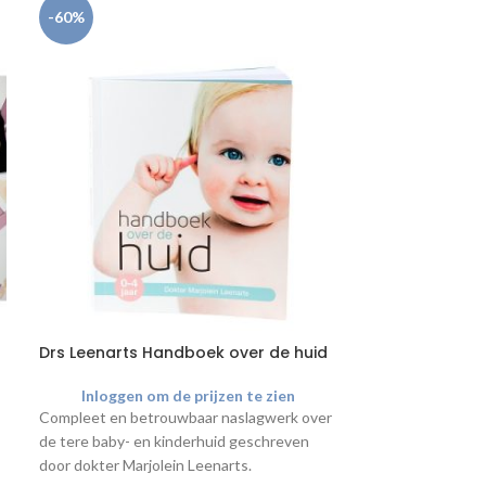
-60%
-32%
Drs Leenarts Handboek over de huid
Behandelbank 
200 cm
Inloggen om de prijzen te zien
Inloggen o
Compleet en betrouwbaar naslagwerk over
Badstof hoes - zo
de tere baby- en kinderhuid geschreven
te gebruiken vo
door dokter Marjolein Leenarts.
behandelbanken.