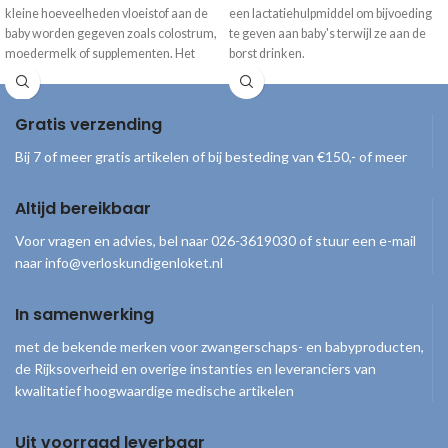
kleine hoeveelheden vloeistof aan de
een lactatiehulpmiddel om bijvoeding
baby worden gegeven zoals colostrum,
te geven aan baby's terwijl ze aan de
moedermelk of supplementen. Het
borst drinken.
mondstuk is gemaakt van zachte
siliconen zodat de pasgeborene geen
hinder ondervindt. De spuit die nodig is
Gratis verzending
in combinatie met de Finger Feeder, is
los verkrijgbaar.
Bij 7 of meer gratis artikelen of bij besteding van €150,- of meer
Altijd bereikbaar
Voor vragen en advies, bel naar 026-3619030 of stuur een e-mail
naar info@verloskundigenloket.nl
In samenwerking
met de bekende merken voor zwangerschaps- en babyproducten,
de Rijksoverheid en overige instanties en leveranciers van
kwalitatief hoogwaardige medische artikelen
Uit voorraad leverbaar