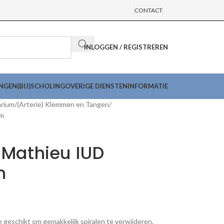
CONTACT
INLOGGEN / REGISTREREN
INGEN
(BIJ)SCHOLING
OVERIGE DIENSTEN
INFORMATIE
arium
(Arterie) Klemmen en Tangen
cm
Mathieu IUD
m
geschikt om gemakkelijk spiralen te verwijderen.