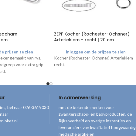
Beacham
ZEPF Kocher (Rochester-Ochsner)
7 cm
Arterieklem – recht | 20 cm
e prijzen te zien
Inloggen om de prijzen te zien
reker gemaakt van rvs,
Kocher (Rochester-Ochsner) Arterieklem
ndgreep voor extra grip
recht.
eid.
ar
In samenwerking
ies, bel naar 026-3619030
met de bekende merken voor
 naar
zwangerschaps- en babyproducten, de
nloket.nl
Rijksoverheid en overige instanties en
leveranciers van kwalitatief hoogwaardi
medische artikelen