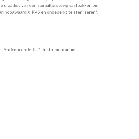
de draadjes van een spiraaltje stevig vastpakken om
 van hoogwaardig RVS en onbeperkt te steriliseren*.
n
,
Anticonceptie-IUD
,
Instrumentarium