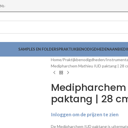
50,-
SAMPLES EN FOLDERS
PRAKTIJKBENODIGDHEDEN
AANBIED
Home
Praktijkbenodigdheden
Instrument
Medipharchem Mathieu IUD paktang | 28 
Medipharchem 
paktang | 28 c
Inloggen om de prijzen te zien
De Medipharchem IUD paktang is uitermate 