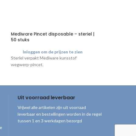
Mediware Pincet disposable – steriel |
Curas Pulp Ni
50 stuks
stuks
Inloggen om de prijzen te zien
Inloggen o
Steriel verpakt Mediware kunsstof
Curas disposable
wegwerp-pincet.
700ml.
Uit voorraad leverbaar
Vrijwel alle artikelen zijn uit voorraad
leverbaar en bestellingen worden in de regel
tussen 1 en 3 werkdagen bezorgd
ge