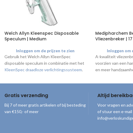
Welch Allyn Kleenspec Disposable
Medipharchem 
Speculum | Medium
Vliezenbreker | 1
Inloggen om de prijzen te zien
Inloggen om d
Gebruik het Welch Allyn KleenSpec
A-kwaliteit vliezenb
disposable speculum in combinatie met het
voorzien van een ha
KleenSpec draadloze verlichtingssysteem
.
en meer handzaamh
Producteigenschappen
Optimaal zicht
Comfortabel en volledig glad afgewerkt
Gratis verzending
Altijd bereikba
Transparant en kwalitatief kunststof
materiaal
Bij 7 of meer gratis artikelen of bij besteding
Voor vragen en adv
Per stuk steriel verpakt
van €150,- of meer
of stuur een e-mail
Voor éénmalig gebruik
info@verloskundige