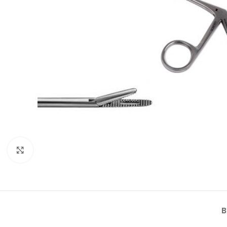
Klik om te vergroten
B