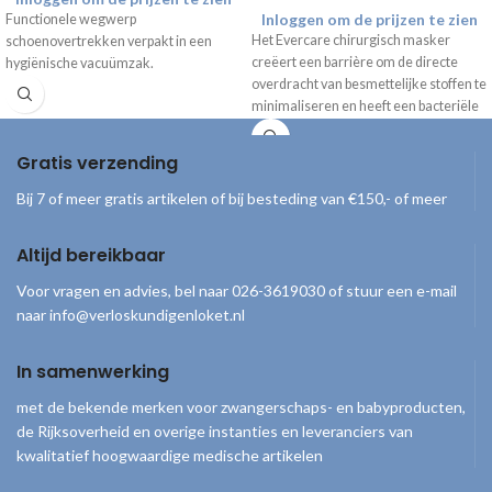
Inloggen om de prijzen te zien
Functionele wegwerp
Het Evercare chirurgisch masker
schoenovertrekken verpakt in een
creëert een barrière om de directe
hygiënische vacuümzak.
overdracht van besmettelijke stoffen te
minimaliseren en heeft een bacteriële
filterefficiëntie (BFE) van meer dan
98%.
Gratis verzending
Bij 7 of meer gratis artikelen of bij besteding van €150,- of meer
Altijd bereikbaar
Voor vragen en advies, bel naar 026-3619030 of stuur een e-mail
naar info@verloskundigenloket.nl
In samenwerking
met de bekende merken voor zwangerschaps- en babyproducten,
de Rijksoverheid en overige instanties en leveranciers van
kwalitatief hoogwaardige medische artikelen