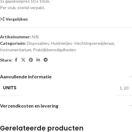
1x gaaskompres 10 x 10cm.
Per stuk, steriel verpakt.
Vergelijken
Artikelnummer:
N/B
Categorieën:
Disposables
,
Huidnietjes- Hechtingverwijderaar
,
Instrumentarium
,
Praktijkbenodigdheden
Share:
Aanvullende informatie
UNITS
1
,
20
Verzendkosten en levering
Gerelateerde producten