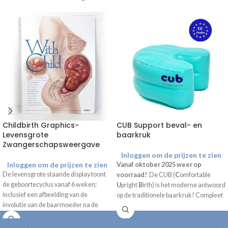
Childbirth Graphics-
CUB Support beval- en
Levensgrote
baarkruk
Zwangerschapsweergave
Inloggen om de prijzen te zien
Inloggen om de prijzen te zien
Vanaf oktober 2025 weer op
De levensgrote staande display toont
voorraad!
De CUB (
C
omfortable
de geboortecyclus vanaf 6 weken;
U
pright
B
irth) is het moderne antwoord
inclusief een afbeelding van de
op de traditionele baarkruk! Compleet
involutie van de baarmoeder na de
geleverd inclusief draagtas, handpomp
bevalling. De afbeeldingen laten de
en gebruiksaanwijzing.
groei van de foetus zien gedurende de