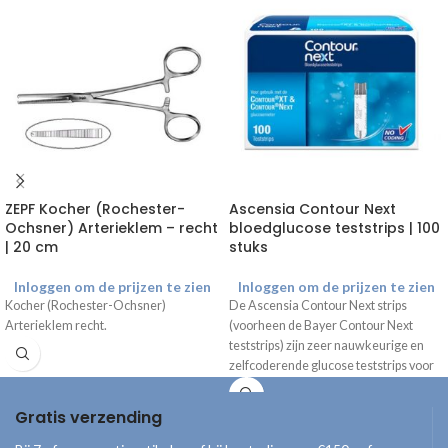
ZEPF Kocher (Rochester-
Ascensia Contour Next
Ochsner) Arterieklem – recht
bloedglucose teststrips | 100
| 20 cm
stuks
Inloggen om de prijzen te zien
Inloggen om de prijzen te zien
Kocher (Rochester-Ochsner)
De Ascensia Contour Next strips
Arterieklem recht.
(voorheen de Bayer Contour Next
teststrips) zijn zeer nauwkeurige en
zelfcoderende glucose teststrips voor
het meten van de hoeveelheid glucose
in het bloed. Nb. Uitsluitend voor
Gratis verzending
gebruik met de
Bayer Contour XT
meter
en Contour Next One