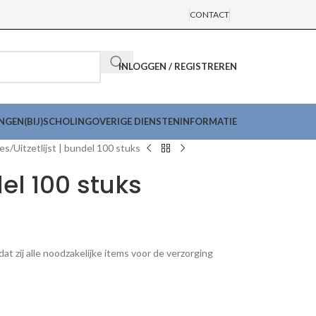
CONTACT
INLOGGEN / REGISTREREN
INGEN
(BIJ)SCHOLING
OVERIGE DIENSTEN
INFORMATIE
nes
Uitzetlijst | bundel 100 stuks
del 100 stuks
at zij alle noodzakelijke items voor de verzorging