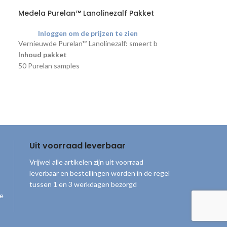
Medela Purelan™ Lanolinezalf Pakket
Cliëntinformati
brochurereeks
Inloggen om de prijzen te zien
Inloggen o
Vernieuwde Purelan™ Lanolinezalf: smeert beter, werkt langer
.
De 'Alles over....'
Inhoud pakket
ontwikkeld in sa
50 Purelan samples
groei!. De inhou
1 Brochure
bepaald en gecon
Je kunt per keer maximaal 5 pakketten
professie. Per ti
bestellen.
van 25 stuks.
Uit voorraad leverbaar
Vrijwel alle artikelen zijn uit voorraad
leverbaar en bestellingen worden in de regel
tussen 1 en 3 werkdagen bezorgd
ge