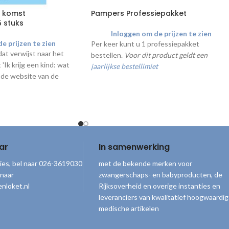
p komst
Pampers Professiepakket
5 stuks
Inloggen om de prijzen te zien
e prijzen te zien
Per keer kunt u 1 professiepakket
dat verwijst naar het
bestellen.
Voor dit product geldt een
 'Ik krijg een kind: wat
jaarlijkse bestellimiet
 de website van de
ee te geven.
ar
In samenwerking
ies, bel naar 026-3619030
met de bekende merken voor
 naar
zwangerschaps- en babyproducten, de
nloket.nl
Rijksoverheid en overige instanties en
leveranciers van kwalitatief hoogwaardi
medische artikelen