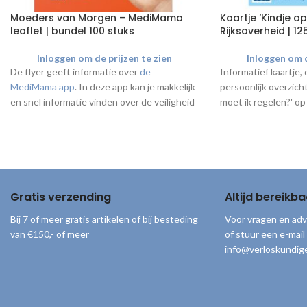
Moeders van Morgen – MediMama
Kaartje ‘Kindje o
leaflet | bundel 100 stuks
Rijksoverheid | 12
Inloggen om de prijzen te zien
Inloggen om d
De flyer geeft informatie over
de
Informatief kaartje, 
MediMama app
. In deze app kan je makkelijk
persoonlijk overzicht
en snel informatie vinden over de veiligheid
moet ik regelen?' op
van zelfzorgmiddelen tijdens de
Rijksoverheid, om m
zwangerschap en de borstvoedingsperiode.
Je vindt er informatie over honderden
verschillende middelen, zoals paracetamol,
maagzuurremmers en neussprays. De
MediMama app is ontwikkeld door Moeders
Gratis verzending
Altijd bereikba
van Morgen Lareb en gratis te downloaden
Bij 7 of meer gratis artikelen of bij besteding
Voor vragen en adv
in alle appstores. De flyer kan worden
van €150,- of meer
of stuur een e-mail
meegegeven aan iedere zwangere of
info@verloskundige
vrouwen die borstvoeding geven. Idealiter
wordt de flyer in combinatie met
de flyer
van Moeders van Morgen Lareb
verstrekt.
© 2026
Verloskundigenloket
. Alle rechten voorbehouden
Per keer kun je 1 bundel van 100 leaflets