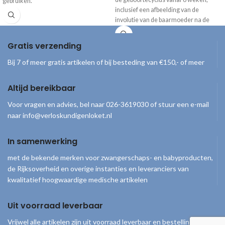
gebruiken.
inclusief een afbeelding van de
involutie van de baarmoeder na de
bevalling. De afbeeldingen laten de
groei van de foetus zien gedurende de
Gratis verzending
zwangerschap, met daarbij duidelijke
informatie en tips. *Alleen beschikbaar
Bij 7 of meer gratis artikelen of bij besteding van €150,- of meer
met Engelse tekst
Altijd bereikbaar
Voor vragen en advies, bel naar 026-3619030 of stuur een e-mail
naar info@verloskundigenloket.nl
In samenwerking
met de bekende merken voor zwangerschaps- en babyproducten,
de Rijksoverheid en overige instanties en leveranciers van
kwalitatief hoogwaardige medische artikelen
Uit voorraad leverbaar
Vrijwel alle artikelen zijn uit voorraad leverbaar en bestellingen