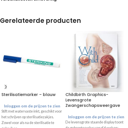
Gerelateerde producten
Sterilisatiemarker – blauw
Childbirth Graphics-
Levensgrote
Zwangerschapsweergave
Inloggen om de prijzen te zien
Stift met watervaste inkt, geschikt voor
Inloggen om de prijzen te zien
het schrijven op sterilisatiezakjes.
De levensgrote staande display toont
Zowel voor als na de sterilisatie te
de geboortecyclus vanaf 6 weken;