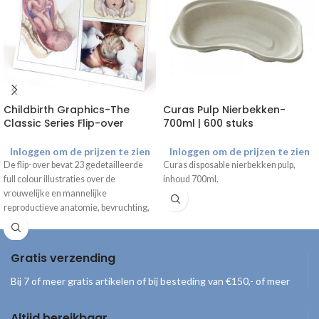
Childbirth Graphics-The
Curas Pulp Nierbekken-
Classic Series Flip-over
700ml | 600 stuks
Inloggen om de prijzen te zien
Inloggen om de prijzen te zien
De flip-over bevat 23 gedetailleerde
Curas disposable nierbekken pulp,
full colour illustraties over de
inhoud 700ml.
vrouwelijke en mannelijke
reproductieve anatomie, bevruchting,
ontwikkeling van de foetus,
veranderingen tijdens de
zwangerschap, geboorte en
Gratis verzending
verschijningsvormen van de baby. De
onderzijde kan zo worden gevouwen
Bij 7 of meer gratis artikelen of bij besteding van €150,- of meer
dat de flip-over mooi op een bureau of
kast gepresenteerd kan worden.
Altijd bereikbaar