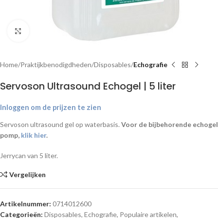
Klik om te vergroten
Home
Praktijkbenodigdheden
Disposables
Echografie
Servoson Ultrasound Echogel | 5 liter
Inloggen om de prijzen te zien
Servoson ultrasound gel op waterbasis.
Voor de bijbehorende echogel
pomp,
klik hier
.
Jerrycan van 5 liter.
Vergelijken
Artikelnummer:
0714012600
Categorieën:
Disposables
,
Echografie
,
Populaire artikelen
,