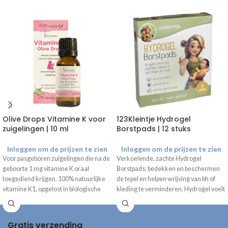
Olive Drops Vitamine K voor
123Kleintje Hydrogel
zuigelingen | 10 ml
Borstpads | 12 stuks
Inloggen om de prijzen te zien
Inloggen om de prijzen te zien
Voor pasgeboren zuigelingen die na de
Verkoelende, zachte Hydrogel
geboorte
1 mg vitamine K oraal
Borstpads; bedekken en beschermen
toegediend krijgen. 100% natuurlijke
de tepel en helpen wrijving van bh of
vitamine K1, opgelost in biologische
kleding te verminderen. Hydrogel voelt
extra vierge olijfolie, zonder onnodige
zacht en licht vochtig aan en vormt een
toevoegingen.
14 druppels bevatten
beschermlaag tussen de huid en de bh.
ongeveer 1 mg vitamine K1
voor de
De pads zijn individueel verpakt, 12–24
Gratis verzending