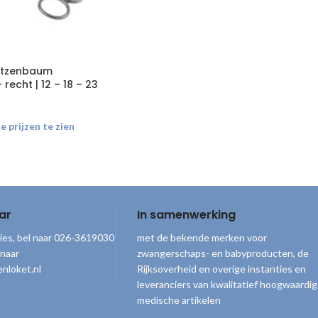
etzenbaum
recht | 12 – 18 – 23
 prijzen te zien
ar
In samenwerking
ies, bel naar 026-3619030
met de bekende merken voor
 naar
zwangerschaps- en babyproducten, de
nloket.nl
Rijksoverheid en overige instanties en
leveranciers van kwalitatief hoogwaardi
medische artikelen