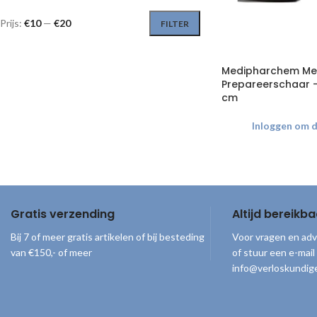
Prijs:
€10
—
€20
FILTER
Medipharchem M
Prepareerschaar – 
cm
Inloggen om de
Gratis verzending
Altijd bereikba
Bij 7 of meer gratis artikelen of bij besteding
Voor vragen en adv
van €150,- of meer
of stuur een e-mail
info@verloskundige
© 2026
Verloskundigenloket
. Alle rechten voorbehouden