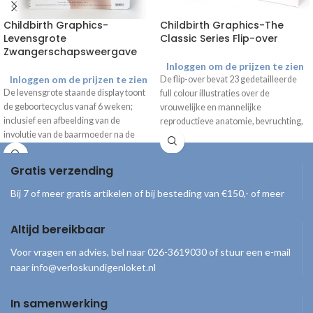
Childbirth Graphics-
Childbirth Graphics-The
Levensgrote
Classic Series Flip-over
Zwangerschapsweergave
Inloggen om de prijzen te zien
Inloggen om de prijzen te zien
De flip-over bevat 23 gedetailleerde
De levensgrote staande display toont
full colour illustraties over de
de geboortecyclus vanaf 6 weken;
vrouwelijke en mannelijke
inclusief een afbeelding van de
reproductieve anatomie, bevruchting,
involutie van de baarmoeder na de
ontwikkeling van de foetus,
bevalling. De afbeeldingen laten de
veranderingen tijdens de
groei van de foetus zien gedurende de
zwangerschap, geboorte en
Gratis verzending
zwangerschap, met daarbij duidelijke
verschijningsvormen van de baby. De
informatie en tips. *Alleen beschikbaar
onderzijde kan zo worden gevouwen
Bij 7 of meer gratis artikelen of bij besteding van €150,- of meer
met Engelse tekst
dat de flip-over mooi op een bureau of
kast gepresenteerd kan worden.
Altijd bereikbaar
Afmeting: 27,9 cm x 21,6 cm. *Alleen
beschikbaar met Engelse tekst
Voor vragen en advies, bel naar 026-3619030 of stuur een e-mail
naar info@verloskundigenloket.nl
In samenwerking