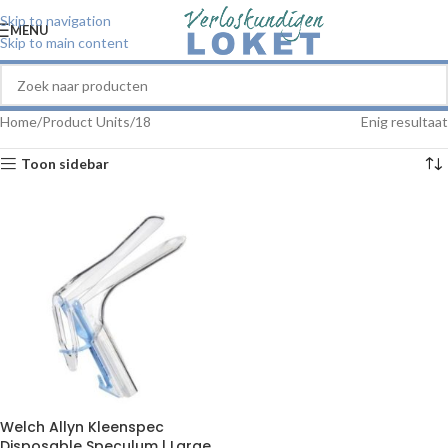
Skip to navigation
MENU
Skip to main content
Home
Product Units
18
Enig resultaat
Toon sidebar
Welch Allyn Kleenspec
Disposable Speculum | Large