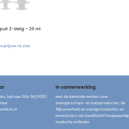
puit 2-delig – 20 ml
 prijzen te zien
ar
In samenwerking
ies, bel naar 026-3619030
met de bekende merken voor
 naar
zwangerschaps- en babyproducten, de
nloket.nl
Rijksoverheid en overige instanties en
leveranciers van kwalitatief hoogwaardi
medische artikelen