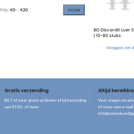
Prijs:
€0
—
€20
FILTER
BD Discardit Luer S
| 10-80 stuks
Inloggen om de
Gratis verzending
Altijd bereikba
Bij 7 of meer gratis artikelen of bij besteding
Voor vragen en adv
van €150,- of meer
of stuur een e-mail
info@verloskundige
© 2026
Verloskundigenloket
. Alle rechten voorbehouden