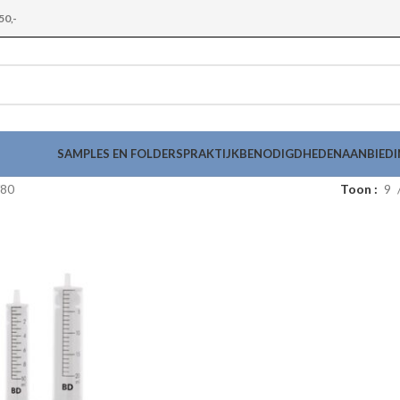
50,-
SAMPLES EN FOLDERS
PRAKTIJKBENODIGDHEDEN
AANBIED
80
Toon
9