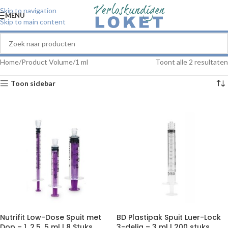
Skip to navigation
MENU
Skip to main content
Home
Product Volume
1 ml
Toont alle 2 resultaten
Toon sidebar
Nutrifit Low-Dose Spuit met
BD Plastipak Spuit Luer-Lock
Dop – 1, 2.5, 5 ml | 8 Stuks
3-delig – 3 ml | 200 stuks