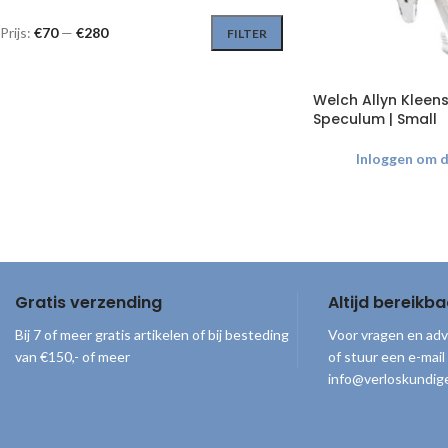
Prijs:
€70
—
€280
FILTER
Welch Allyn Kleen
Speculum | Small
Inloggen om de
Gratis verzending
Altijd bereikba
Bij 7 of meer gratis artikelen of bij besteding
Voor vragen en adv
van €150,- of meer
of stuur een e-mail
info@verloskundige
© 2026
Verloskundigenloket
. Alle rechten voorbehouden