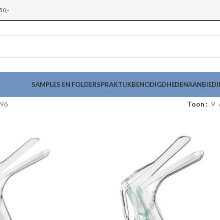
50,-
SAMPLES EN FOLDERS
PRAKTIJKBENODIGDHEDEN
AANBIED
96
Toon
9